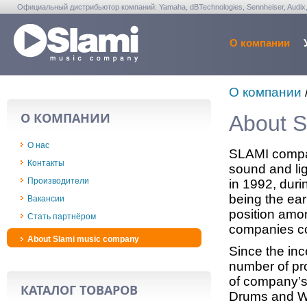
Официальный дистрибьютор компаний: Yamaha, dBTechnologies, Sennheiser, Audix, Anta
Warwick, Washburn, Sabian...
О компании
О компании
О КОМПАНИИ
About S
О нас
SLAMI company
Контакты
sound and li
Производители
in 1992, duri
being the ear
Вакансии
position amon
Стать партнёром
companies con
About Slami music company
Since the in
number of pro
of company’s 
КАТАЛОГ ТОВАРОВ
Drums and War