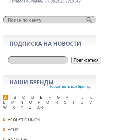
Каталог обновлён: 07.08.2026 12:26:49
ПОДПИСКА НА НОВОСТИ
Подписаться
НАШИ БРЕНДЫ
Посмотреть все бренды
A
B
C
D
E
F
G
H
I
J
K
L
M
N
O
P
Q
R
S
T
U
V
W
X
Y
Z
А–Я
ACOUSTIC UNION
ACUS
ADAM_HALL