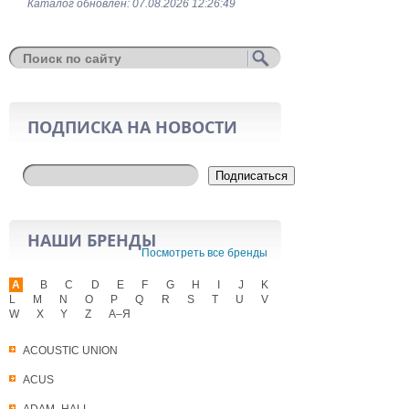
Каталог обновлён: 07.08.2026 12:26:49
ПОДПИСКА НА НОВОСТИ
Подписаться
НАШИ БРЕНДЫ
Посмотреть все бренды
A
B
C
D
E
F
G
H
I
J
K
L
M
N
O
P
Q
R
S
T
U
V
W
X
Y
Z
А–Я
ACOUSTIC UNION
ACUS
ADAM_HALL