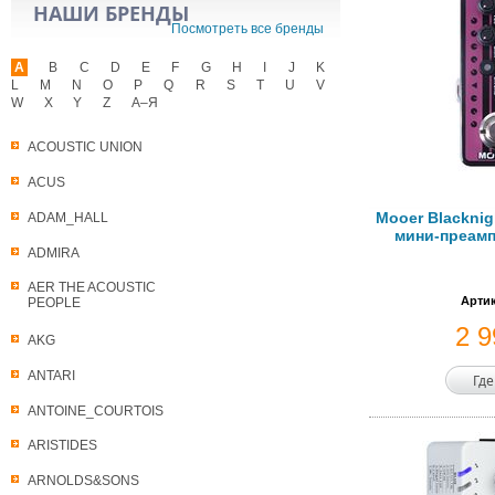
НАШИ БРЕНДЫ
Посмотреть все бренды
A
B
C
D
E
F
G
H
I
J
K
L
M
N
O
P
Q
R
S
T
U
V
W
X
Y
Z
А–Я
ACOUSTIC UNION
ACUS
Mooer Blackni
ADAM_HALL
мини-преамп
ADMIRA
AER THE ACOUSTIC
Артик
PEOPLE
2 
AKG
ANTARI
Где
ANTOINE_COURTOIS
ARISTIDES
ARNOLDS&SONS