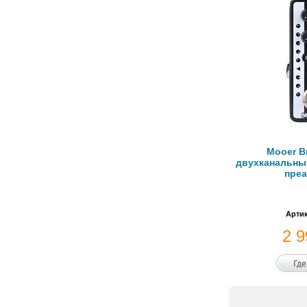
Mooer B
двухканальн
преа
Артик
2 
Где