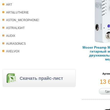
ART
ART&LUTHERIE
ASTON_MICROPHONES
ASTRALIGHT
AUDIX
AURASONICS
Mooer Preamp 
гитарный 
AXELVOX
двухканаль
мо
Артик
Скачать прайс-лист
13 
Где