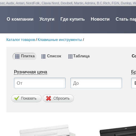
udix, Antari, NordFolk, Clavia Nord, Dexibell, Martin, Admira, B.C.Rich, FGN, Dunlop, W
О компании
Услуги
Где купить
Новости
Стать па
Каталог товаров
/
Клавишные инструменты
/
Плитка
Список
Таблица
С
Розничная цена
Б