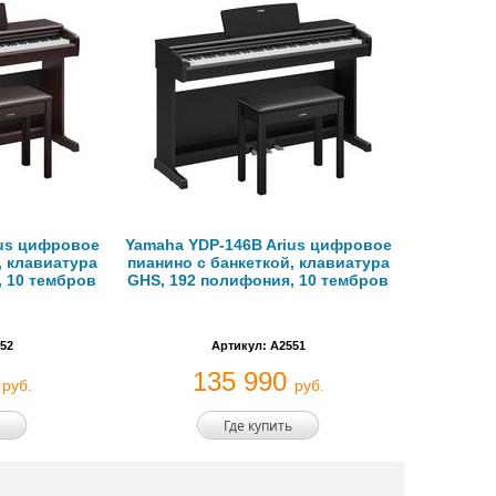
ius цифровое
Yamaha YDP-146B Arius цифровое
, клавиатура
пианино с банкеткой, клавиатура
, 10 тембров
GHS, 192 полифония, 10 тембров
52
Артикул: A2551
0
135 990
руб.
руб.
Где купить