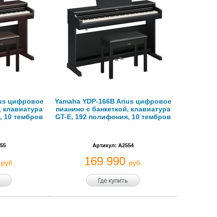
ius цифровое
Yamaha YDP-166B Arius цифровое
, клавиатура
пианино с банкеткой, клавиатура
, 10 тембров
GT-E, 192 полифония, 10 тембров
55
Артикул: A2554
0
169 990
руб.
руб.
Где купить