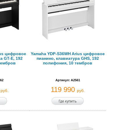
ius цифровое
Yamaha YDP-S36WH Arius цифровое
а GT-E, 192
пианино, клавиатура GHS, 192
тембров
полифония, 10 тембров
62
Артикул: A2561
0
119 990
руб.
руб.
Где купить