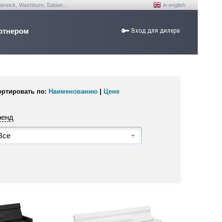
arwick, Washburn, Sabian...
in english
ртнером
Вход для дилера
ортировать по:
Наименованию
|
Цене
ренд
Все