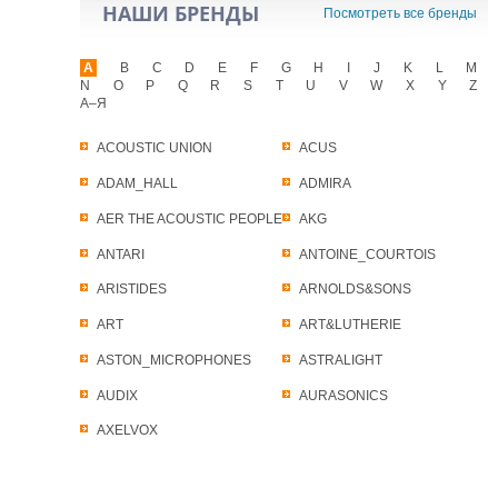
НАШИ БРЕНДЫ
Посмотреть все бренды
A
B
C
D
E
F
G
H
I
J
K
L
M
N
O
P
Q
R
S
T
U
V
W
X
Y
Z
А–Я
ACOUSTIC UNION
ACUS
ADAM_HALL
ADMIRA
AER THE ACOUSTIC PEOPLE
AKG
ANTARI
ANTOINE_COURTOIS
ARISTIDES
ARNOLDS&SONS
ART
ART&LUTHERIE
ASTON_MICROPHONES
ASTRALIGHT
AUDIX
AURASONICS
AXELVOX