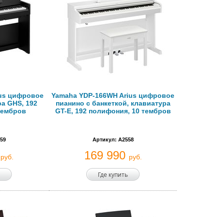
ius цифровое
Yamaha YDP-166WH Arius цифровое
а GHS, 192
пианино с банкеткой, клавиатура
тембров
GT-E, 192 полифония, 10 тембров
59
Артикул: A2558
0
169 990
руб.
руб.
Где купить