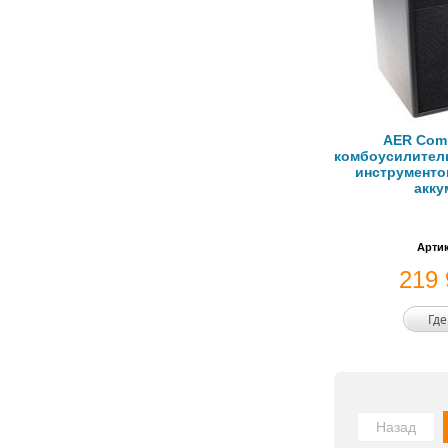
AER Comp
комбоусилитель
инструментов
акку
Артик
219
Где
Назад