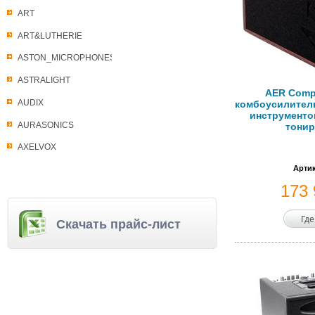
ART
ART&LUTHERIE
ASTON_MICROPHONES
ASTRALIGHT
AER Comp
AUDIX
комбоусилитель
инструментов
AURASONICS
тони
AXELVOX
Артик
173
Где
Скачать прайс-лист