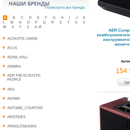
НАШИ БРЕНДЫ
Посмотреть все бренды
A
B
C
D
E
F
G
H
I
J
K
L
M
N
O
P
Q
R
S
T
U
V
W
X
Y
Z
А–Я
AER Compa
комбоусилитель
ACOUSTIC UNION
инструментов
монито
ACUS
ADAM_HALL
Артик
ADMIRA
154
AER THE ACOUSTIC
PEOPLE
Где
AKG
ANTARI
ANTOINE_COURTOIS
ARISTIDES
ARNOLDS&SONS