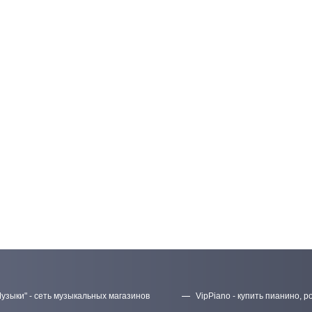
узыки" - сеть музыкальных магазинов
VipPiano - купить пианино, р