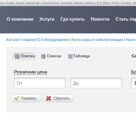
udix, Antari, NordFolk, Clavia Nord, Dexibell, Martin, Admira, B.C.Rich, FGN, Dunlop, W
О компании
Услуги
Где купить
Новости
Стать па
Каталог товаров
/
DJ-оборудование
/
Аксессуары и комплектующие
/
Аксес
Плитка
Список
Таблица
С
Розничная цена
Б