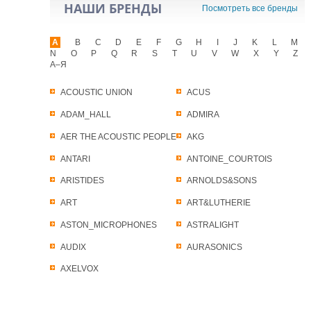
НАШИ БРЕНДЫ
Посмотреть все бренды
A
B
C
D
E
F
G
H
I
J
K
L
M
N
O
P
Q
R
S
T
U
V
W
X
Y
Z
А–Я
ACOUSTIC UNION
ACUS
ADAM_HALL
ADMIRA
AER THE ACOUSTIC PEOPLE
AKG
ANTARI
ANTOINE_COURTOIS
ARISTIDES
ARNOLDS&SONS
ART
ART&LUTHERIE
ASTON_MICROPHONES
ASTRALIGHT
AUDIX
AURASONICS
AXELVOX