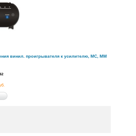
ения винил. проигрывателя к усилителю, MC, MM
62
уб.