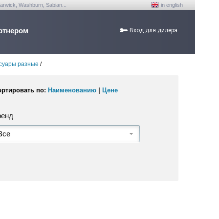
arwick, Washburn, Sabian...
in english
ртнером
Вход для дилера
суары разные
/
ортировать по:
Наименованию
|
Цене
ренд
Все