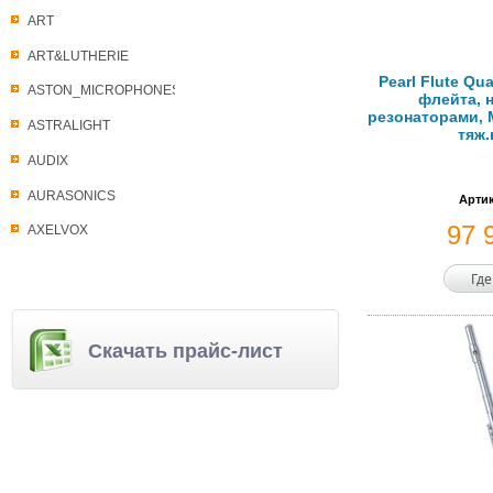
ART
ART&LUTHERIE
Pearl Flute Qu
ASTON_MICROPHONES
флейта, н
резонаторами, М
ASTRALIGHT
тяж.
AUDIX
AURASONICS
Артик
97 
AXELVOX
Где
Скачать прайс-лист