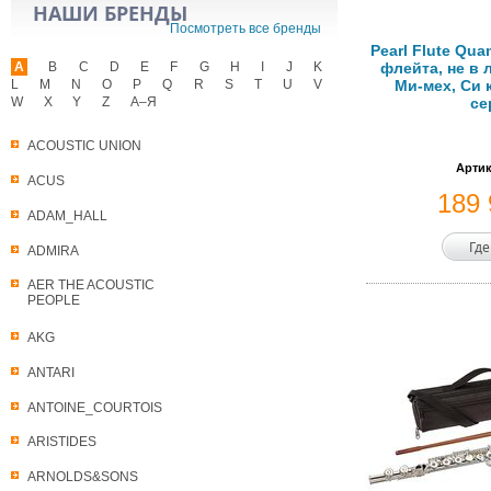
НАШИ БРЕНДЫ
Посмотреть все бренды
Pearl Flute Qu
A
B
C
D
E
F
G
H
I
J
K
флейта, не в л
L
M
N
O
P
Q
R
S
T
U
V
Ми-мех, Си 
W
X
Y
Z
А–Я
се
ACOUSTIC UNION
Артик
ACUS
189
ADAM_HALL
Где
ADMIRA
AER THE ACOUSTIC
PEOPLE
AKG
ANTARI
ANTOINE_COURTOIS
ARISTIDES
ARNOLDS&SONS