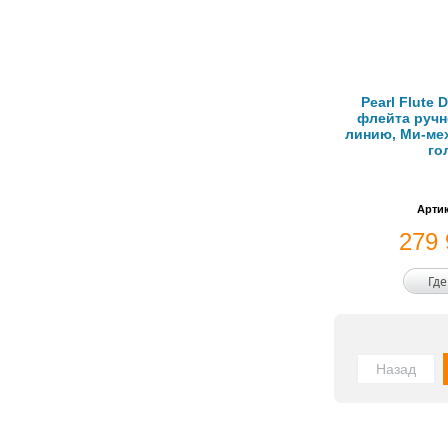
Pearl Flute 
флейта ручн
линию, Ми-мех
го
Артик
279
Где
Назад