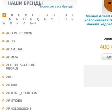
НАШИ БРЕНДЫ
Посмотреть все бренды
A
B
C
D
E
F
G
H
I
J
K
Manuel Adalid 
L
M
N
O
P
Q
R
S
T
U
V
классическая ги
W
X
Y
Z
А–Я
массив кедра
ACOUSTIC UNION
Артик
ACUS
400
ADAM_HALL
Где
ADMIRA
AER THE ACOUSTIC
PEOPLE
AKG
ANTARI
ANTOINE_COURTOIS
ARISTIDES
ARNOLDS&SONS