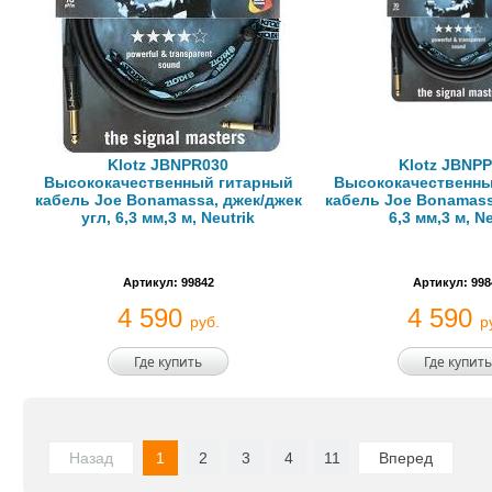
Klotz JBNPR030
Klotz JBNP
Высококачественный гитарный
Высококачественны
кабель Joe Bonamassa, джек/джек
кабель Joe Bonamass
угл, 6,3 мм,3 м, Neutrik
6,3 мм,3 м, Ne
Артикул: 99842
Артикул: 998
4 590
4 590
руб.
р
Где купить
Где купить
Назад
1
2
3
4
11
Вперед