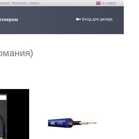
arwick, Washburn, Sabian...
in english
ртнером
Вход для дилера
рмания)