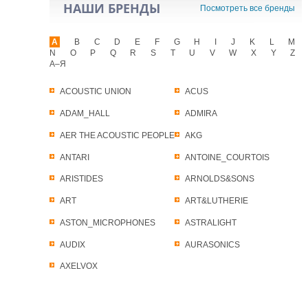
НАШИ БРЕНДЫ
Посмотреть все бренды
A
B
C
D
E
F
G
H
I
J
K
L
M
N
O
P
Q
R
S
T
U
V
W
X
Y
Z
А–Я
ACOUSTIC UNION
ACUS
ADAM_HALL
ADMIRA
AER THE ACOUSTIC PEOPLE
AKG
ANTARI
ANTOINE_COURTOIS
ARISTIDES
ARNOLDS&SONS
ART
ART&LUTHERIE
ASTON_MICROPHONES
ASTRALIGHT
AUDIX
AURASONICS
AXELVOX