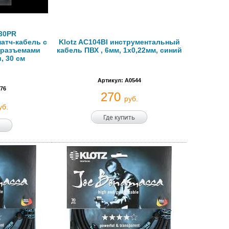
030PR
атч-кабель с
Klotz AC104Bl инструментальный
 разъемами
кабель ПВХ , 6мм, 1x0,22мм, синий
, 30 см
Артикул: A0544
76
270
руб.
уб.
Где купить