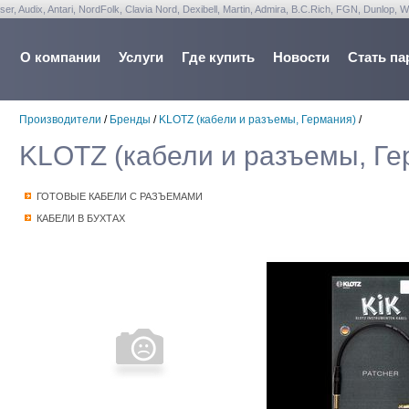
udix, Antari, NordFolk, Clavia Nord, Dexibell, Martin, Admira, B.C.Rich, FGN, Dunlop, W
О компании
Услуги
Где купить
Новости
Стать па
Производители
/
Бренды
/
KLOTZ (кабели и разъемы, Германия)
/
KLOTZ (кабели и разъемы, Ге
ГОТОВЫЕ КАБЕЛИ С РАЗЪЕМАМИ
КАБЕЛИ В БУХТАХ