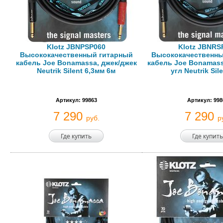
Klotz JBNPSP060
Klotz JBNRS
Высококачественный гитарный
Высококачественны
кабель Joe Bonamassa, джек/джек
кабель Joe Bonamass
Neutrik Silent 6,3мм 6м
угл Neutrik Sile
Артикул: 99863
Артикул: 998
7 290
7 290
руб.
р
Где купить
Где купить