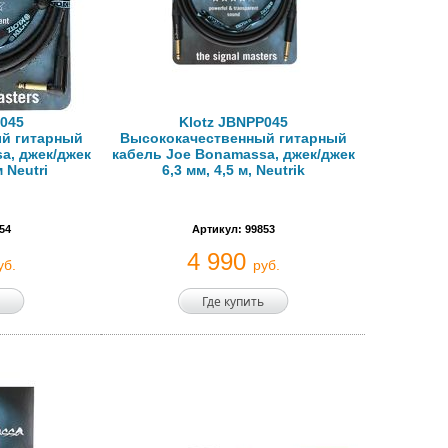
R045
Klotz JBNPP045
й гитарный
Высококачественный гитарный
a, джек/джек
кабель Joe Bonamassa, джек/джек
м Neutri
6,3 мм, 4,5 м, Neutrik
54
Артикул: 99853
4 990
уб.
руб.
Где купить