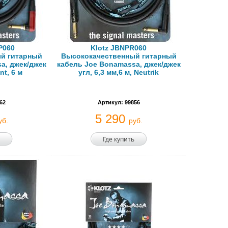
P060
Klotz JBNPR060
й гитарный
Высококачественный гитарный
a, джек/джек
кабель Joe Bonamassa, джек/джек
nt, 6 м
угл, 6,3 мм,6 м, Neutrik
62
Артикул: 99856
5 290
уб.
руб.
Где купить