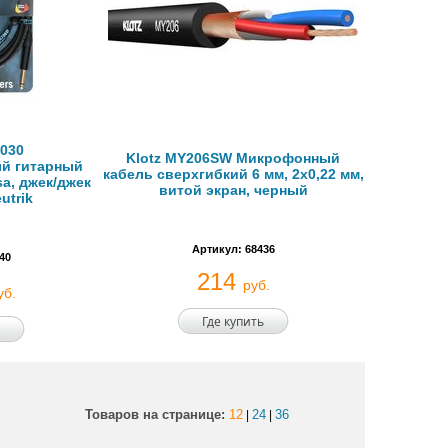
P030
Klotz MY206SW Микрофонный
й гитарный
кабель сверхгибкий 6 мм, 2x0,22 мм,
a, джек/джек
витой экран, черный
utrik
Артикул: 68436
40
214
руб.
уб.
Где купить
Товаров на странице:
12
24
36
|
|