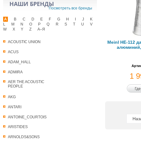
НАШИ БРЕНДЫ
Посмотреть все бренды
A
B
C
D
E
F
G
H
I
J
K
L
M
N
O
P
Q
R
S
T
U
V
W
X
Y
Z
А–Я
Meinl HE-112 д
ACOUSTIC UNION
алюминий,
ACUS
ADAM_HALL
Артик
ADMIRA
1 
AER THE ACOUSTIC
PEOPLE
Где
AKG
ANTARI
ANTOINE_COURTOIS
Наз
ARISTIDES
ARNOLDS&SONS