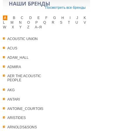
НАШИ БРЕНДЫ
Посмотреть все бренды
A
B
C
D
E
F
G
H
I
J
K
L
M
N
O
P
Q
R
S
T
U
V
W
X
Y
Z
А–Я
ACOUSTIC UNION
ACUS
ADAM_HALL
ADMIRA
AER THE ACOUSTIC
PEOPLE
AKG
ANTARI
ANTOINE_COURTOIS
ARISTIDES
ARNOLDS&SONS