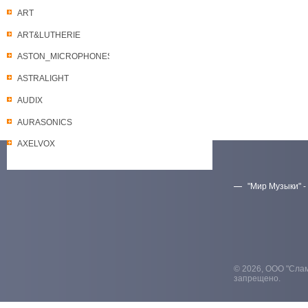
ART
ART&LUTHERIE
ASTON_MICROPHONES
ASTRALIGHT
AUDIX
AURASONICS
AXELVOX
"Мир Музыки" -
Скачать прайс-лист
© 2026, ООО "Слам
запрещено.