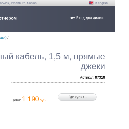
arwick, Washburn, Sabian...
in english
ртнером
Вход для дилера
ack)
/
й кабель, 1,5 м, прямые
джеки
Артикул:
87318
Где купить
1 190
Цена:
руб.