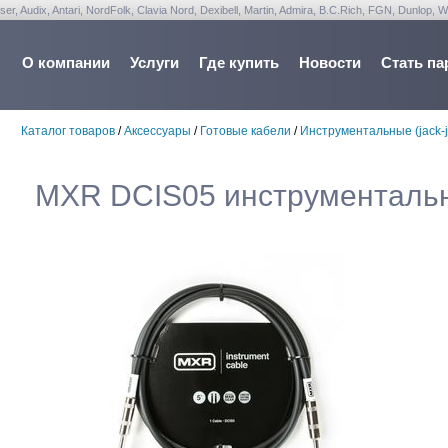
udix, Antari, NordFolk, Clavia Nord, Dexibell, Martin, Admira, B.C.Rich, FGN, Dunlop, W
О компании
Услуги
Где купить
Новости
Стать па
Каталог товаров
/
Аксессуары
/
Готовые кабели
/
Инструментальные (jack-j
MXR DCIS05 инструментальны