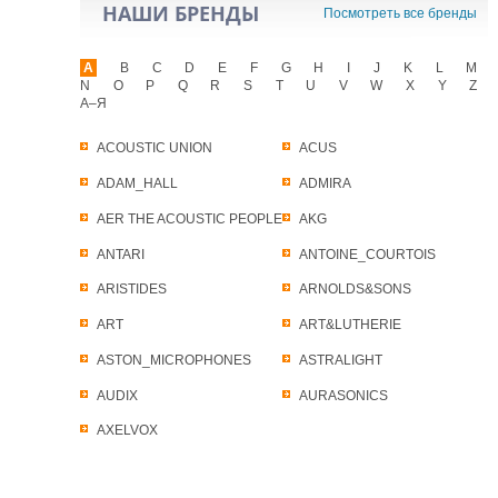
НАШИ БРЕНДЫ
Посмотреть все бренды
A
B
C
D
E
F
G
H
I
J
K
L
M
N
O
P
Q
R
S
T
U
V
W
X
Y
Z
А–Я
ACOUSTIC UNION
ACUS
ADAM_HALL
ADMIRA
AER THE ACOUSTIC PEOPLE
AKG
ANTARI
ANTOINE_COURTOIS
ARISTIDES
ARNOLDS&SONS
ART
ART&LUTHERIE
ASTON_MICROPHONES
ASTRALIGHT
AUDIX
AURASONICS
AXELVOX