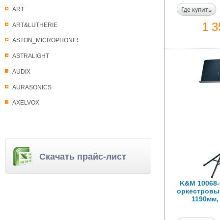
Где купить
ART
1 
ART&LUTHERIE
ASTON_MICROPHONES
ASTRALIGHT
AUDIX
AURASONICS
AXELVOX
Скачать прайс-лист
K&M 10068-
оркестровый
1190мм,