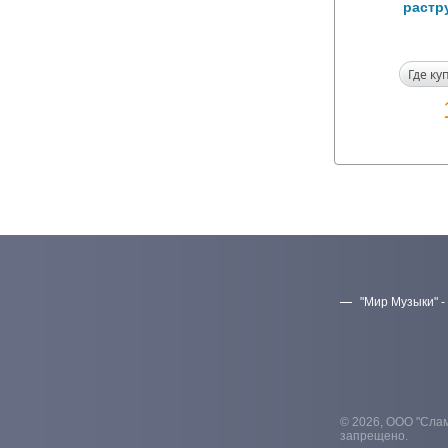
растру
Где ку
"Мир Музыки" -
© 2026, ООО "Слам
запрещено.