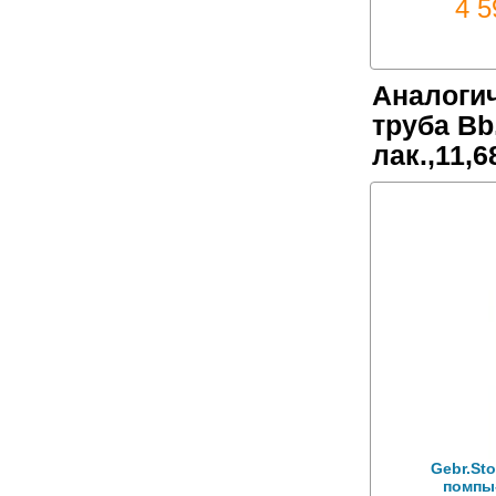
4 
Аналоги
труба Bb,
лак.,11,
Gebr.St
помпы