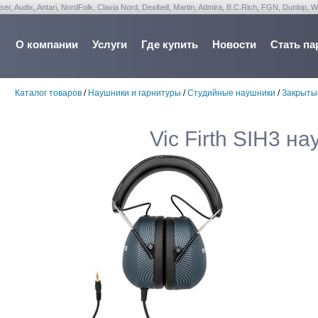
udix, Antari, NordFolk, Clavia Nord, Dexibell, Martin, Admira, B.C.Rich, FGN, Dunlop, W
О компании
Услуги
Где купить
Новости
Стать па
Каталог товаров
/
Наушники и гарнитуры
/
Студийные наушники
/
Закрыты
Vic Firth SIH3 