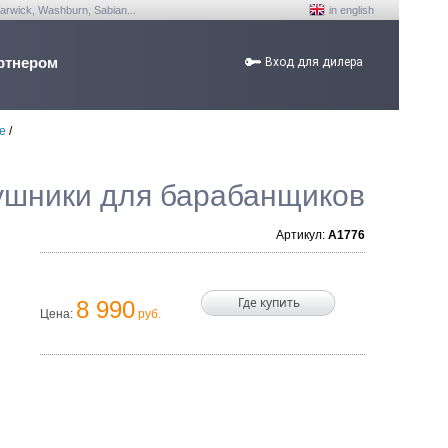
arwick, Washburn, Sabian...
in english
ртнером
Вход для дилера
е
/
наушники для барабанщиков
Артикул:
A1776
Где купить
8 990
Цена:
руб.