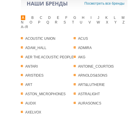
НАШИ БРЕНДЫ
Посмотреть все бренды
A
B
C
D
E
F
G
H
I
J
K
L
M
N
O
P
Q
R
S
T
U
V
W
X
Y
Z
А–Я
ACOUSTIC UNION
ACUS
ADAM_HALL
ADMIRA
AER THE ACOUSTIC PEOPLE
AKG
ANTARI
ANTOINE_COURTOIS
ARISTIDES
ARNOLDS&SONS
ART
ART&LUTHERIE
ASTON_MICROPHONES
ASTRALIGHT
AUDIX
AURASONICS
AXELVOX