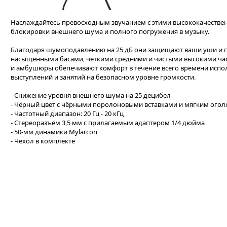
Наслаждайтесь превосходным звучанием с этими высококачеств
блокировки внешнего шума и полного погружения в музыку.
Благодаря шумоподавлению на 25 дБ они защищают ваши уши и п
насыщенными басами, чёткими средними и чистыми высокими час
и амбушюры обепечивают комфорт в течение всего времени испол
выступлений и занятий на безопасном уровне громкости.
- Снижение уровня внешнего шума на 25 децибел
- Чёрный цвет с чёрными поролоновыми вставками и мягким ого
- Частотный диапазон: 20 Гц - 20 кГц
- Стереоразъём 3,5 мм с прилагаемым адаптером 1/4 дюйма
- 50-мм динамики Mylarcon
- Чехол в комплекте