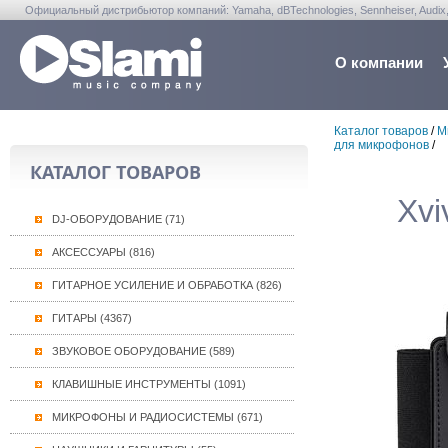
Официальный дистрибьютор компаний: Yamaha, dBTechnologies, Sennheiser, Audix, Anta
Warwick, Washburn, Sabian...
О компании
Каталог товаров
/
М
для микрофонов
/
КАТАЛОГ ТОВАРОВ
Xvi
DJ-ОБОРУДОВАНИЕ (71)
АКСЕССУАРЫ (816)
ГИТАРНОЕ УСИЛЕНИЕ И ОБРАБОТКА (826)
ГИТАРЫ (4367)
ЗВУКОВОЕ ОБОРУДОВАНИЕ (589)
КЛАВИШНЫЕ ИНСТРУМЕНТЫ (1091)
МИКРОФОНЫ И РАДИОСИСТЕМЫ (671)