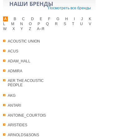
НАШИ БРЕНДЫ
Посмотреть все бренды
A
B
C
D
E
F
G
H
I
J
K
L
M
N
O
P
Q
R
S
T
U
V
W
X
Y
Z
А–Я
ACOUSTIC UNION
ACUS
ADAM_HALL
ADMIRA
AER THE ACOUSTIC
PEOPLE
AKG
ANTARI
ANTOINE_COURTOIS
ARISTIDES
ARNOLDS&SONS