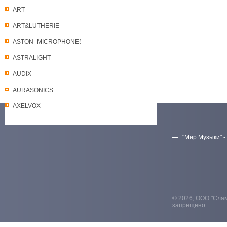
ART
ART&LUTHERIE
ASTON_MICROPHONES
ASTRALIGHT
AUDIX
AURASONICS
AXELVOX
"Мир Музыки" -
Скачать прайс-лист
© 2026, ООО "Слам
запрещено.