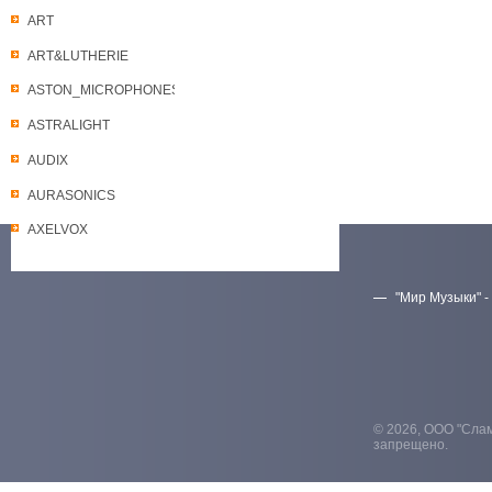
ART
ART&LUTHERIE
ASTON_MICROPHONES
ASTRALIGHT
AUDIX
AURASONICS
AXELVOX
"Мир Музыки" -
Скачать прайс-лист
© 2026, ООО "Слам
запрещено.