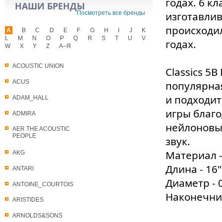
годах. 6 к
НАШИ БРЕНДЫ
Посмотреть все бренды
изготавлив
происходил
A
B
C
D
E
F
G
H
I
J
K
L
M
N
O
P
Q
R
S
T
U
V
годах.
W
X
Y
Z
А–Я
ACOUSTIC UNION
Classics 5
ACUS
популярная
и подходит
ADAM_HALL
игры благ
ADMIRA
нейлоновы
AER THE ACOUSTIC
PEOPLE
звук.
Материал - 
AKG
Длина - 16"
ANTARI
Диаметр - 0
ANTOINE_COURTOIS
Наконечник
ARISTIDES
ARNOLDS&SONS