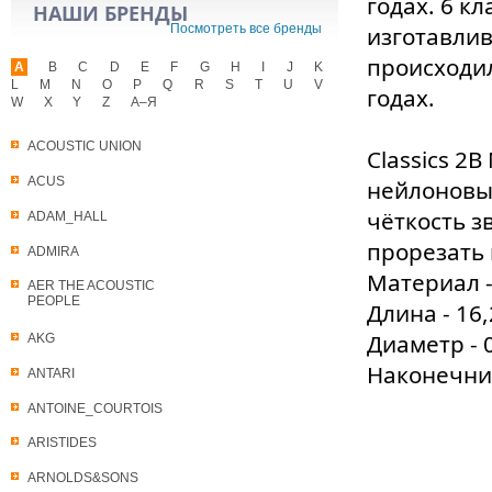
годах. 6 к
НАШИ БРЕНДЫ
Посмотреть все бренды
изготавлив
происходил
A
B
C
D
E
F
G
H
I
J
K
L
M
N
O
P
Q
R
S
T
U
V
годах.
W
X
Y
Z
А–Я
ACOUSTIC UNION
Classics 2
ACUS
нейлоновы
чёткость з
ADAM_HALL
прорезать 
ADMIRA
Материал - 
AER THE ACOUSTIC
PEOPLE
Длина - 16,
Диаметр - 0
AKG
Наконечник
ANTARI
ANTOINE_COURTOIS
ARISTIDES
ARNOLDS&SONS