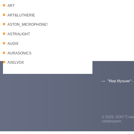
ART
ART&LUTHERIE
ASTON_MICROPHONES
ASTRALIGHT
AUDIX
AURASONICS
AXELVOX
"Мир Музыки" -
Скачать прайс-лист
© 2026, ООО "Слам
запрещено.