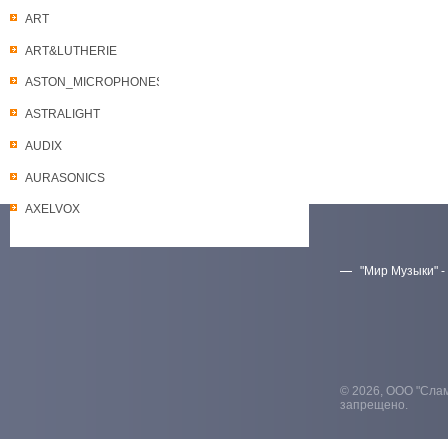
ART
ART&LUTHERIE
ASTON_MICROPHONES
ASTRALIGHT
AUDIX
AURASONICS
AXELVOX
"Мир Музыки" -
Скачать прайс-лист
© 2026, ООО "Слам
запрещено.