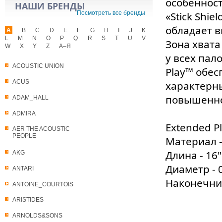
особеннос
НАШИ БРЕНДЫ
Посмотреть все бренды
«Stick Shi
обладает в
A
B
C
D
E
F
G
H
I
J
K
L
M
N
O
P
Q
R
S
T
U
V
Зона хвата
W
X
Y
Z
А–Я
у всех пал
ACOUSTIC UNION
Play™ обе
ACUS
характерны
повышенно
ADAM_HALL
ADMIRA
Extended P
AER THE ACOUSTIC
PEOPLE
Материал - 
Длина - 16"
AKG
Диаметр - 0
ANTARI
Наконечник
ANTOINE_COURTOIS
ARISTIDES
ARNOLDS&SONS