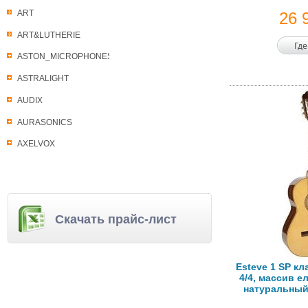
ART
26 
ART&LUTHERIE
Где
ASTON_MICROPHONES
ASTRALIGHT
AUDIX
AURASONICS
AXELVOX
Скачать прайс-лист
Esteve 1 SP кл
4/4, массив е
натуральный