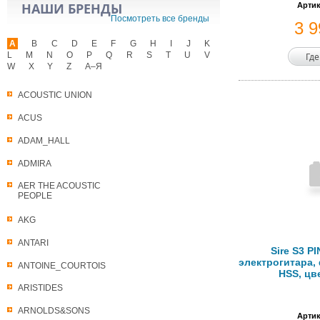
НАШИ БРЕНДЫ
Артик
Посмотреть все бренды
3 
A
B
C
D
E
F
G
H
I
J
K
L
M
N
O
P
Q
R
S
T
U
V
Где
W
X
Y
Z
А–Я
ACOUSTIC UNION
ACUS
ADAM_HALL
ADMIRA
AER THE ACOUSTIC
PEOPLE
AKG
ANTARI
Sire S3 P
электрогитара, 
ANTOINE_COURTOIS
HSS, цв
ARISTIDES
ARNOLDS&SONS
Артик