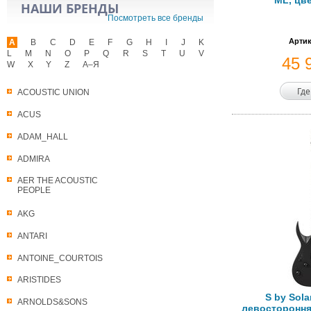
ML, цв
НАШИ БРЕНДЫ
Посмотреть все бренды
Артик
A
B
C
D
E
F
G
H
I
J
K
L
M
N
O
P
Q
R
S
T
U
V
45 
W
X
Y
Z
А–Я
Где
ACOUSTIC UNION
ACUS
ADAM_HALL
ADMIRA
AER THE ACOUSTIC
PEOPLE
AKG
ANTARI
ANTOINE_COURTOIS
ARISTIDES
S by Sola
ARNOLDS&SONS
левостороння