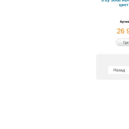
S by Solar AB
цвет
Артик
26 
Где
Назад