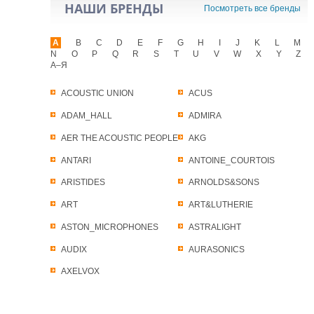
НАШИ БРЕНДЫ
Посмотреть все бренды
A
B
C
D
E
F
G
H
I
J
K
L
M
N
O
P
Q
R
S
T
U
V
W
X
Y
Z
А–Я
ACOUSTIC UNION
ACUS
ADAM_HALL
ADMIRA
AER THE ACOUSTIC PEOPLE
AKG
ANTARI
ANTOINE_COURTOIS
ARISTIDES
ARNOLDS&SONS
ART
ART&LUTHERIE
ASTON_MICROPHONES
ASTRALIGHT
AUDIX
AURASONICS
AXELVOX