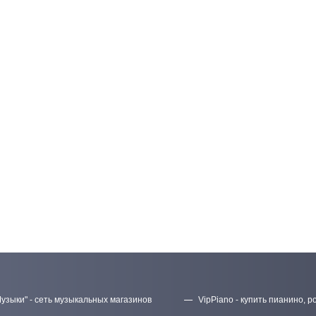
узыки" - сеть музыкальных магазинов
VipPiano - купить пианино, р