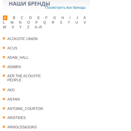
НАШИ БРЕНДЫ
Посмотреть все бренды
A
B
C
D
E
F
G
H
I
J
K
L
M
N
O
P
Q
R
S
T
U
V
W
X
Y
Z
А–Я
ACOUSTIC UNION
ACUS
ADAM_HALL
ADMIRA
AER THE ACOUSTIC
PEOPLE
AKG
ANTARI
ANTOINE_COURTOIS
ARISTIDES
ARNOLDS&SONS