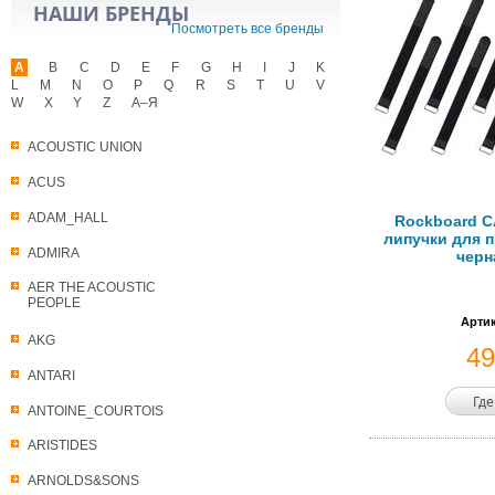
НАШИ БРЕНДЫ
Посмотреть все бренды
A
B
C
D
E
F
G
H
I
J
K
L
M
N
O
P
Q
R
S
T
U
V
W
X
Y
Z
А–Я
ACOUSTIC UNION
ACUS
ADAM_HALL
Rockboard C
липучки для п
ADMIRA
черн
AER THE ACOUSTIC
PEOPLE
Артик
AKG
4
ANTARI
Где
ANTOINE_COURTOIS
ARISTIDES
ARNOLDS&SONS