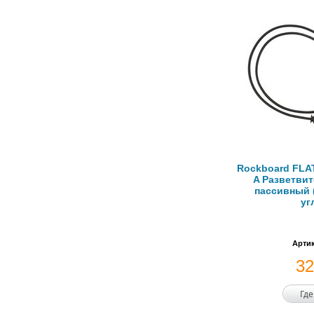
Rockboard FLA
A Разветвит
пассивный (
уг
Артик
3
Где