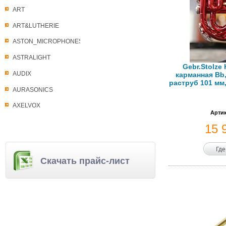
ART
ART&LUTHERIE
ASTON_MICROPHONES
ASTRALIGHT
Gebr.Stolze
AUDIX
карманная Bb,
раструб 101 мм,
AURASONICS
AXELVOX
Артик
15 
Где
Скачать прайс-лист