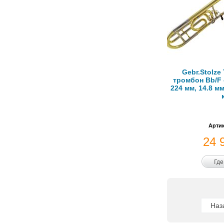
Gebr.Stolze
тромбон Bb/F 
224 мм, 14.8 м
Артик
24 
Где
Наз