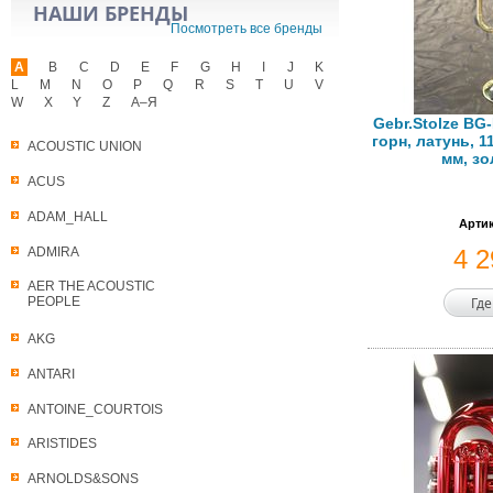
НАШИ БРЕНДЫ
Посмотреть все бренды
A
B
C
D
E
F
G
H
I
J
K
L
M
N
O
P
Q
R
S
T
U
V
W
X
Y
Z
А–Я
Gebr.Stolze BG
горн, латунь, 1
ACOUSTIC UNION
мм, зо
ACUS
ADAM_HALL
Артик
ADMIRA
4 
AER THE ACOUSTIC
Где
PEOPLE
AKG
ANTARI
ANTOINE_COURTOIS
ARISTIDES
ARNOLDS&SONS