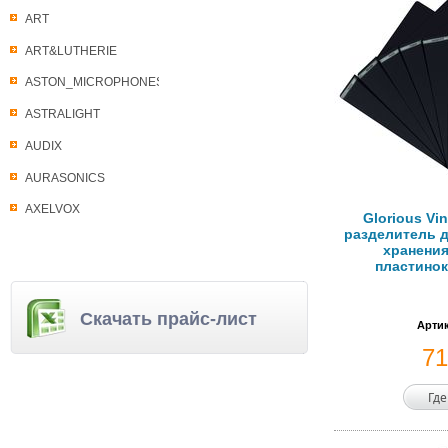
ART
ART&LUTHERIE
ASTON_MICROPHONES
ASTRALIGHT
AUDIX
AURASONICS
AXELVOX
Glorious Vin
разделитель д
хранени
пластинок
Скачать прайс-лист
Артик
7
Где