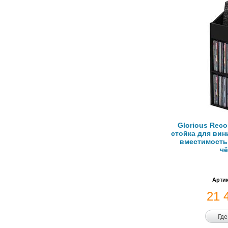
Glorious Reco
стойка для вин
вместимость 
ч
Артик
21 
Где