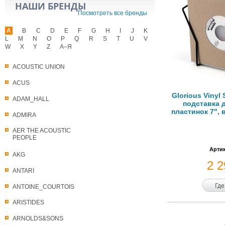
НАШИ БРЕНДЫ
Посмотреть все бренды
A
B
C
D
E
F
G
H
I
J
K
L
M
N
O
P
Q
R
S
T
U
V
W
X
Y
Z
А–Я
ACOUSTIC UNION
ACUS
Glorious Vinyl 
ADAM_HALL
подставка 
пластинок 7", 
ADMIRA
AER THE ACOUSTIC
PEOPLE
Артик
AKG
2 
ANTARI
Где
ANTOINE_COURTOIS
ARISTIDES
ARNOLDS&SONS