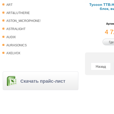
Tycoon TTB-
ART
блок, в
ART&LUTHERIE
ASTON_MICROPHONES
Артик
ASTRALIGHT
4 
AUDIX
Где
AURASONICS
AXELVOX
Назад
Скачать прайс-лист