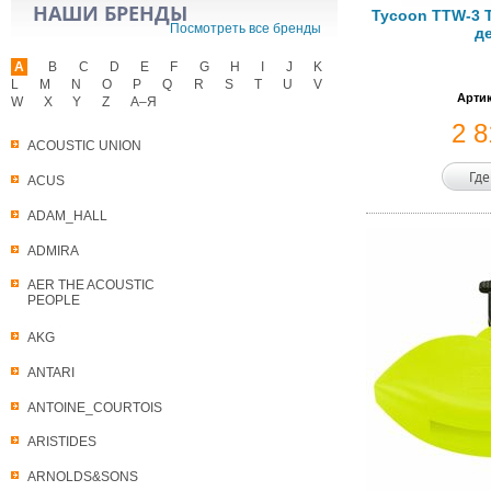
НАШИ БРЕНДЫ
Tycoon TTW-3 Т
Посмотреть все бренды
д
A
B
C
D
E
F
G
H
I
J
K
L
M
N
O
P
Q
R
S
T
U
V
Артик
W
X
Y
Z
А–Я
2 
ACOUSTIC UNION
Где
ACUS
ADAM_HALL
ADMIRA
AER THE ACOUSTIC
PEOPLE
AKG
ANTARI
ANTOINE_COURTOIS
ARISTIDES
ARNOLDS&SONS