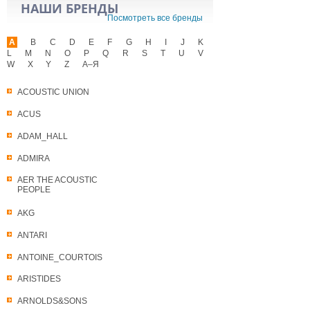
НАШИ БРЕНДЫ
Посмотреть все бренды
A
B
C
D
E
F
G
H
I
J
K
L
M
N
O
P
Q
R
S
T
U
V
W
X
Y
Z
А–Я
ACOUSTIC UNION
ACUS
ADAM_HALL
ADMIRA
AER THE ACOUSTIC
PEOPLE
AKG
ANTARI
ANTOINE_COURTOIS
ARISTIDES
ARNOLDS&SONS