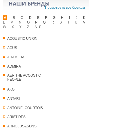
НАШИ БРЕНДЫ
Посмотреть все бренды
A
B
C
D
E
F
G
H
I
J
K
L
M
N
O
P
Q
R
S
T
U
V
W
X
Y
Z
А–Я
ACOUSTIC UNION
ACUS
ADAM_HALL
ADMIRA
AER THE ACOUSTIC
PEOPLE
AKG
ANTARI
ANTOINE_COURTOIS
ARISTIDES
ARNOLDS&SONS