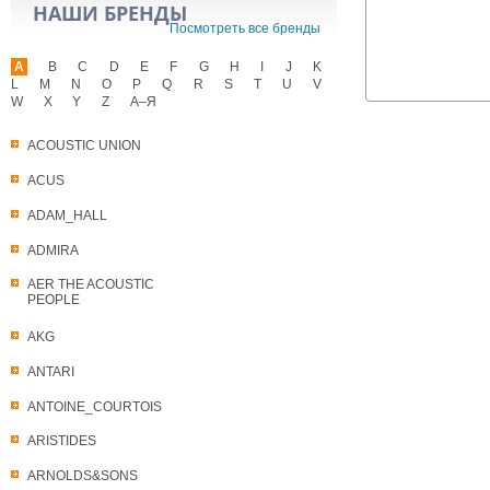
НАШИ БРЕНДЫ
Посмотреть все бренды
A
B
C
D
E
F
G
H
I
J
K
L
M
N
O
P
Q
R
S
T
U
V
W
X
Y
Z
А–Я
ACOUSTIC UNION
ACUS
ADAM_HALL
ADMIRA
AER THE ACOUSTIC
PEOPLE
AKG
ANTARI
ANTOINE_COURTOIS
ARISTIDES
ARNOLDS&SONS