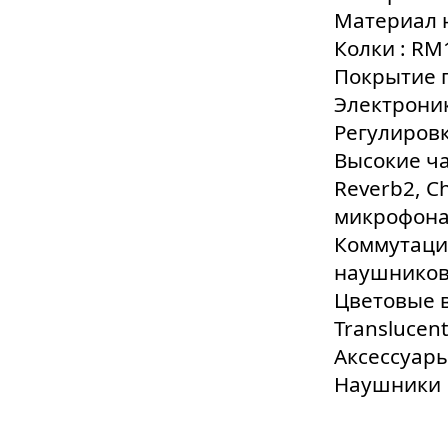
Материал 
Колки : R
Покрытие 
Электроник
Регулировки
Высокие ча
Reverb2, C
микрофона
Коммутация
наушников 
Цветовые в
Translucent
Аксессуар
Наушники