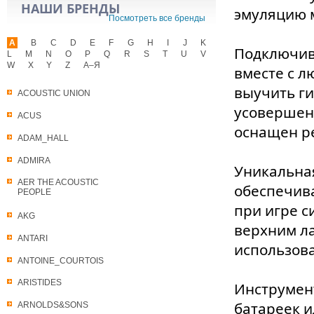
НАШИ БРЕНДЫ
эмуляцию 
Посмотреть все бренды
A
B
C
D
E
F
G
H
I
J
K
Подключив 
L
M
N
O
P
Q
R
S
T
U
V
W
X
Y
Z
А–Я
вместе с 
выучить г
ACOUSTIC UNION
усовершенс
ACUS
оснащен р
ADAM_HALL
ADMIRA
Уникальная
AER THE ACOUSTIC
обеспечива
PEOPLE
при игре с
AKG
верхним ла
ANTARI
использова
ANTOINE_COURTOIS
ARISTIDES
Инструмент
батареек и
ARNOLDS&SONS