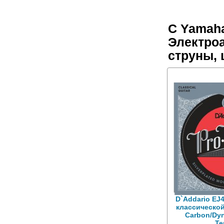
С Yamah
Электроа
струны,
D`Addario EJ
классической
Carbon/Dyn
Te