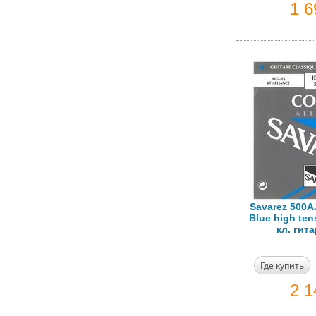
1 
Savarez 500A
Blue high te
кл. гит
Где купить
2 