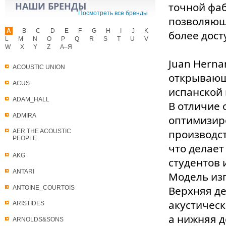
НАШИ БРЕНДЫ
точной фа
Посмотреть все бренды
позволяющ
A
B
C
D
E
F
G
H
I
J
K
более дост
L
M
N
O
P
Q
R
S
T
U
V
W
X
Y
Z
А–Я
Juan Herna
ACOUSTIC UNION
открывающ
ACUS
испанской
ADAM_HALL
В отличие 
ADMIRA
оптимизир
производст
AER THE ACOUSTIC
PEOPLE
что делае
AKG
студентов 
ANTARI
Модель изг
Верхняя де
ANTOINE_COURTOIS
акустическ
ARISTIDES
а нижняя д
ARNOLDS&SONS