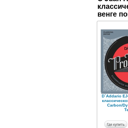
классиче
венге п
D`Addario E
классической
Carbon/Dy
T
Где купить