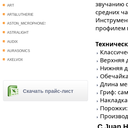
звучанию с
ART
средних ча
ART&LUTHERIE
Инструмен
ASTON_MICROPHONES
профилем 
ASTRALIGHT
AUDIX
Техническ
Классичес
AURASONICS
Верхняя 
AXELVOX
Нижняя д
Обечайка
Длина ме
Гриф: са
Скачать прайс-лист
Накладка
Порожки:
Производ
С Juan 