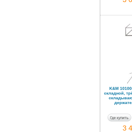
K&M 10100
складной, тр
складыва
держате
Где купить
3 