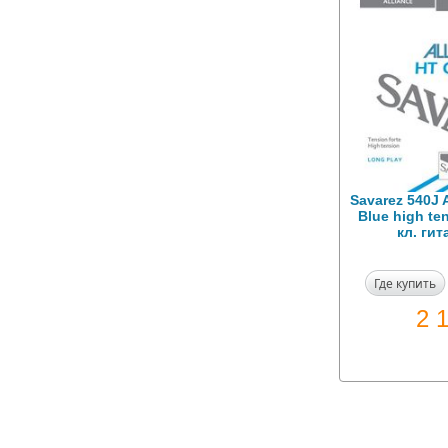
Savarez 540J 
Blue high te
кл. ги
Где купить
2 