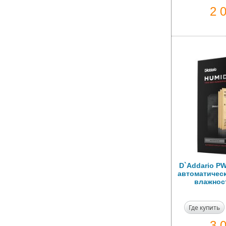
2 
D`Addario P
автоматичес
влажнос
Где купить
3 