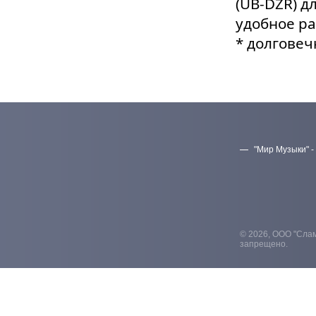
(UB‑DZR) д
удобное р
* долговеч
"Мир Музыки" -
© 2026, ООО "Слам
запрещено.