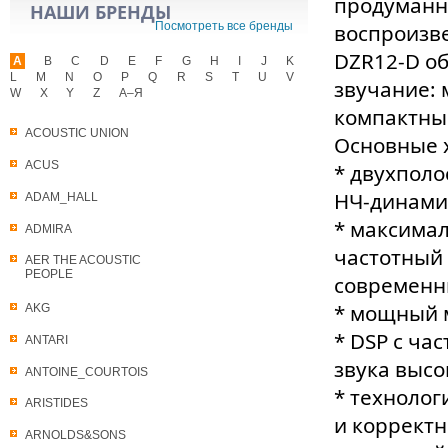
продуманн
НАШИ БРЕНДЫ
Посмотреть все бренды
воспроизв
DZR12-D о
A
B
C
D
E
F
G
H
I
J
K
L
M
N
O
P
Q
R
S
T
U
V
звучание: 
W
X
Y
Z
А–Я
компактный
ACOUSTIC UNION
Основные 
ACUS
* двухполо
НЧ‑динами
ADAM_HALL
* максимал
ADMIRA
частотный 
AER THE ACOUSTIC
PEOPLE
современны
* мощный м
AKG
* DSP с ча
ANTARI
звука высо
ANTOINE_COURTOIS
* технолог
ARISTIDES
и коррект
ARNOLDS&SONS