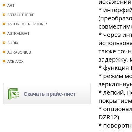
искажений
ART
* интерфей
ART&LUTHERIE
(преобраз
совместимо
ASTON_MICROPHONES
* через и
ASTRALIGHT
использова
AUDIX
также точн
AURASONICS
задержку, 
AXELVOX
* функция 
* режим мо
зеркальну
* лёгкий, 
Скачать прайс-лист
покрытием
* опционал
DZR12)
* поворот