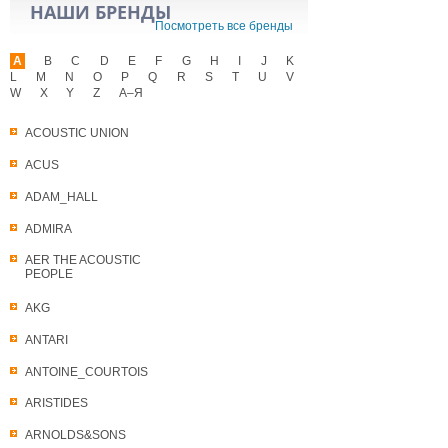
НАШИ БРЕНДЫ
Посмотреть все бренды
A
B
C
D
E
F
G
H
I
J
K
L
M
N
O
P
Q
R
S
T
U
V
W
X
Y
Z
А–Я
ACOUSTIC UNION
ACUS
ADAM_HALL
ADMIRA
AER THE ACOUSTIC
PEOPLE
AKG
ANTARI
ANTOINE_COURTOIS
ARISTIDES
ARNOLDS&SONS