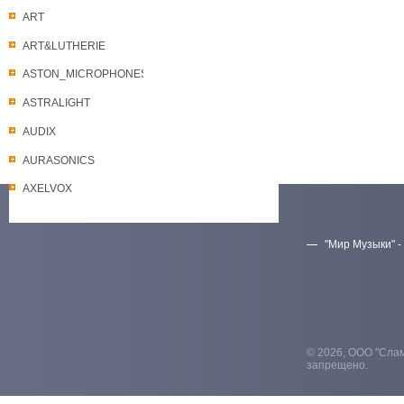
ART
ART&LUTHERIE
ASTON_MICROPHONES
ASTRALIGHT
AUDIX
AURASONICS
AXELVOX
"Мир Музыки" -
Скачать прайс-лист
© 2026, ООО "Слам
запрещено.