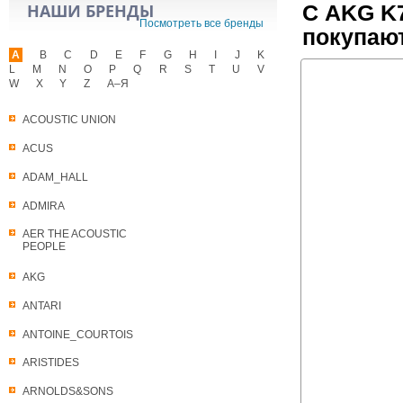
НАШИ БРЕНДЫ
С AKG K7
Посмотреть все бренды
покупаю
A
B
C
D
E
F
G
H
I
J
K
L
M
N
O
P
Q
R
S
T
U
V
W
X
Y
Z
А–Я
ACOUSTIC UNION
ACUS
ADAM_HALL
ADMIRA
AER THE ACOUSTIC
PEOPLE
AKG
ANTARI
ANTOINE_COURTOIS
ARISTIDES
ARNOLDS&SONS