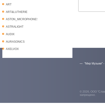
ART
ART&LUTHERIE
ASTON_MICROPHONES
ASTRALIGHT
AUDIX
AURASONICS
AXELVOX
"Мир Музыки" -
Скачать прайс-лист
© 2026, ООО "Слам
запрещено.