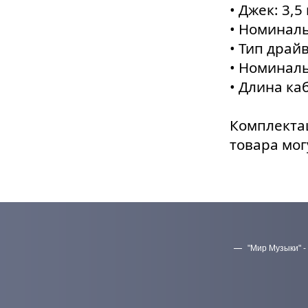
• Джек: 3,5
• Номиналь
• Тип драй
• Номинал
• Длина ка
Комплектац
товара мог
"Мир Музыки" -