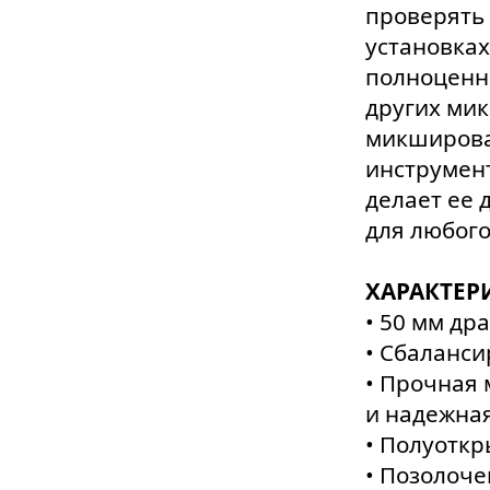
проверять
установках
полноценна
других ми
микширова
инструмент
делает ее 
для любого
ХАРАКТЕР
• 50 мм д
• Сбаланси
• Прочная 
и надежна
• Полуоткр
• Позолоч