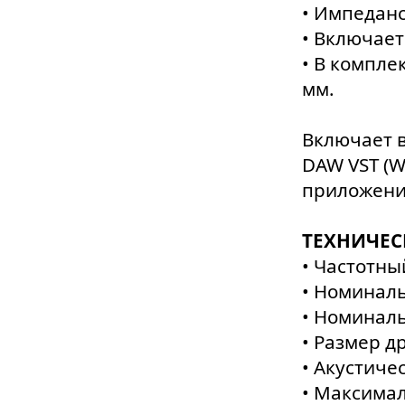
• Импеданс
• Включает
• В компле
мм.
Включает в
DAW VST (Wi
приложени
ТЕХНИЧЕС
• Частотны
• Номиналь
• Номиналь
• Размер д
• Акустиче
• Максима