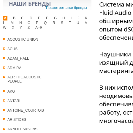
НАШИ БРЕНДЫ
Система м
Посмотреть все бренды
Fluid Audi
A
B
C
D
E
F
G
H
I
J
K
обширным о
L
M
N
O
P
Q
R
S
T
U
V
опытом dS
W
X
Y
Z
А–Я
обеспечени
ACOUSTIC UNION
ACUS
Наушники 
ADAM_HALL
изящный д
ADMIRA
мастеринг
AER THE ACOUSTIC
PEOPLE
В них исп
AKG
неодимовы
ANTARI
обеспечив
работу, ос
ANTOINE_COURTOIS
многочасо
ARISTIDES
ARNOLDS&SONS