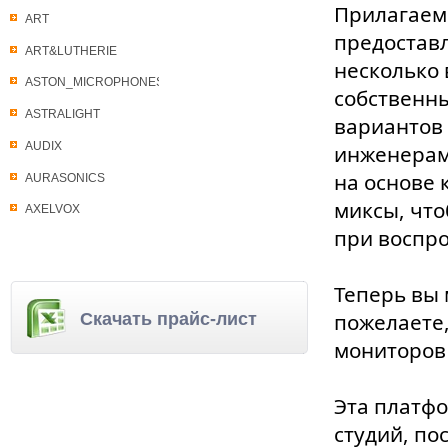
Прилагаем
ART
предостав
ART&LUTHERIE
несколько
ASTON_MICROPHONES
собственны
ASTRALIGHT
вариантов 
AUDIX
инженерам
на основе 
AURASONICS
миксы, что
AXELVOX
при воспро
Теперь вы 
пожелаете,
Скачать прайс-лист
мониторов
Эта платфо
студий, по