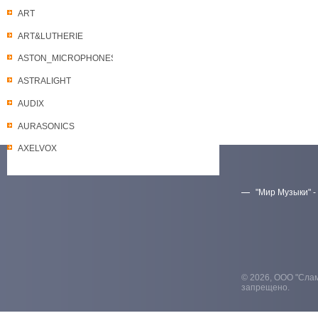
ART
ART&LUTHERIE
ASTON_MICROPHONES
ASTRALIGHT
AUDIX
AURASONICS
AXELVOX
"Мир Музыки" -
Скачать прайс-лист
© 2026, ООО "Слам
запрещено.