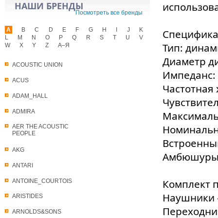
НАШИ БРЕНДЫ
использов
Посмотреть все бренды
A
B
C
D
E
F
G
H
I
J
K
Специфика
L
M
N
O
P
Q
R
S
T
U
V
Тип: динам
W
X
Y
Z
А–Я
Диаметр д
ACOUSTIC UNION
Импеданс:
ACUS
Частотная 
ADAM_HALL
Чувствитель
ADMIRA
Максималь
Номинальн
AER THE ACOUSTIC
PEOPLE
Встроенный
AKG
Амбюшуры 
ANTARI
Комплект п
ANTOINE_COURTOIS
Наушники 
ARISTIDES
Переходник
ARNOLDS&SONS