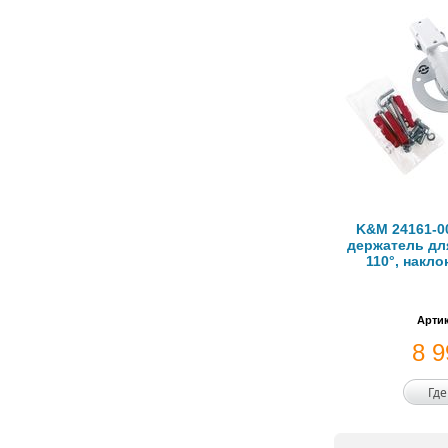
K&M 24161-0
держатель дл
110°, накло
Артик
8 
Где