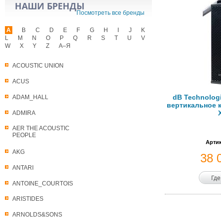
НАШИ БРЕНДЫ
Посмотреть все бренды
A
B
C
D
E
F
G
H
I
J
K
L
M
N
O
P
Q
R
S
T
U
V
W
X
Y
Z
А–Я
ACOUSTIC UNION
ACUS
dB Technolog
ADAM_HALL
вертикальное к
ADMIRA
AER THE ACOUSTIC
PEOPLE
Артик
AKG
38 
ANTARI
Где
ANTOINE_COURTOIS
ARISTIDES
ARNOLDS&SONS