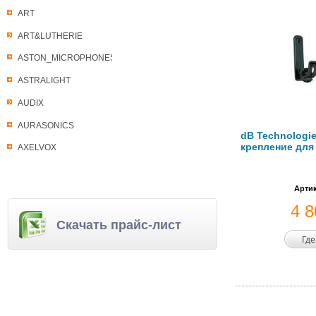
ART
ART&LUTHERIE
ASTON_MICROPHONES
ASTRALIGHT
AUDIX
AURASONICS
dB Technologi
крепление для 
AXELVOX
Артик
4 
Скачать прайс-лист
Где