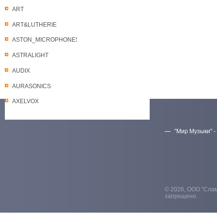
ART
ART&LUTHERIE
ASTON_MICROPHONES
ASTRALIGHT
AUDIX
AURASONICS
AXELVOX
"Мир Музыки" -
Скачать прайс-лист
© 2026, ООО "Слам
запрещено.