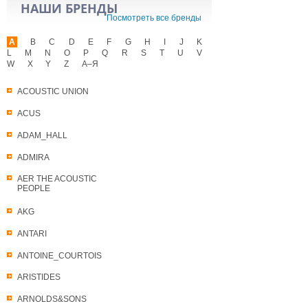
НАШИ БРЕНДЫ
Посмотреть все бренды
A
B
C
D
E
F
G
H
I
J
K
L
M
N
O
P
Q
R
S
T
U
V
W
X
Y
Z
А–Я
ACOUSTIC UNION
ACUS
ADAM_HALL
ADMIRA
AER THE ACOUSTIC
PEOPLE
AKG
ANTARI
ANTOINE_COURTOIS
ARISTIDES
ARNOLDS&SONS