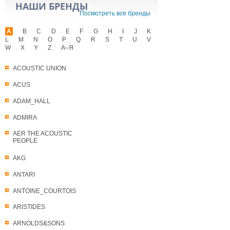
НАШИ БРЕНДЫ
Посмотреть все бренды
A
B
C
D
E
F
G
H
I
J
K
L
M
N
O
P
Q
R
S
T
U
V
W
X
Y
Z
А–Я
ACOUSTIC UNION
ACUS
ADAM_HALL
ADMIRA
AER THE ACOUSTIC
PEOPLE
AKG
ANTARI
ANTOINE_COURTOIS
ARISTIDES
ARNOLDS&SONS