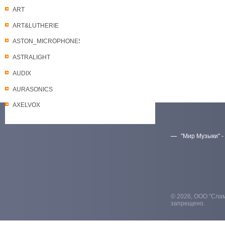
ART
ART&LUTHERIE
ASTON_MICROPHONES
ASTRALIGHT
AUDIX
AURASONICS
AXELVOX
"Мир Музыки" -
Скачать прайс-лист
© 2026, ООО "Слам
запрещено.