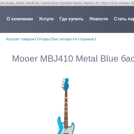
udix, Antari, NordFolk, Clavia Nord, Dexibell, Martin, Admira, B.C.Rich, FGN, Dunlop, W
О компании
Услуги
Где купить
Новости
Стать па
Каталог товаров
/
Гитары
/
Бас-гитары
/
4-струнные
/
Mooer MBJ410 Metal Blue ба