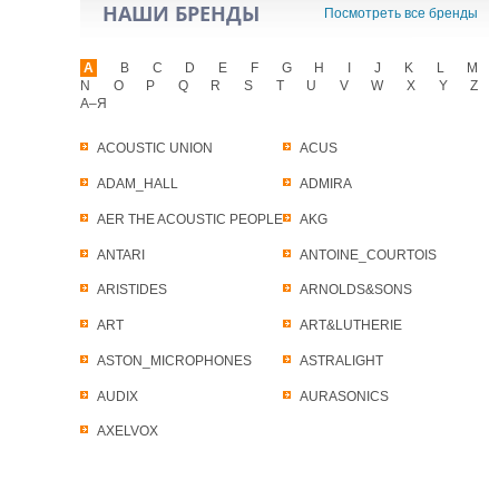
НАШИ БРЕНДЫ
Посмотреть все бренды
A
B
C
D
E
F
G
H
I
J
K
L
M
N
O
P
Q
R
S
T
U
V
W
X
Y
Z
А–Я
ACOUSTIC UNION
ACUS
ADAM_HALL
ADMIRA
AER THE ACOUSTIC PEOPLE
AKG
ANTARI
ANTOINE_COURTOIS
ARISTIDES
ARNOLDS&SONS
ART
ART&LUTHERIE
ASTON_MICROPHONES
ASTRALIGHT
AUDIX
AURASONICS
AXELVOX