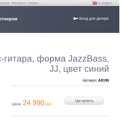
arwick, Washburn, Sabian...
in english
ртнером
Вход для дилера
с-гитара, форма JazzBass,
JJ, цвет синий
Артикул:
A0190
Где купить
24 990
Цена:
руб.