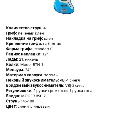
Количество струн:
4
Гриф:
печеный клен
Накладка на гриф:
клен
Крепление грифа:
на болтах
Форма грифа:
standart C
Радиус накладки:
12"
Лады:
21, никель
Колки:
Mooer BTN-1
Мензура:
34"
Материал корпуса:
тополь
Нековый звукосниматель:
VBJ-1 сингл
Бриджевый звукосниматель:
VBJ-2 сингл
Регулировки:
2 ручки громкости, 1 ручка тона
Бридж:
MOOER BSC-2
Струны:
45-100
Цвет:
синий глянцевый