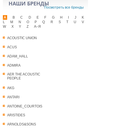
НАШИ БРЕНДЫ
Посмотреть все бренды
A
B
C
D
E
F
G
H
I
J
K
L
M
N
O
P
Q
R
S
T
U
V
W
X
Y
Z
А–Я
ACOUSTIC UNION
ACUS
ADAM_HALL
ADMIRA
AER THE ACOUSTIC
PEOPLE
AKG
ANTARI
ANTOINE_COURTOIS
ARISTIDES
ARNOLDS&SONS