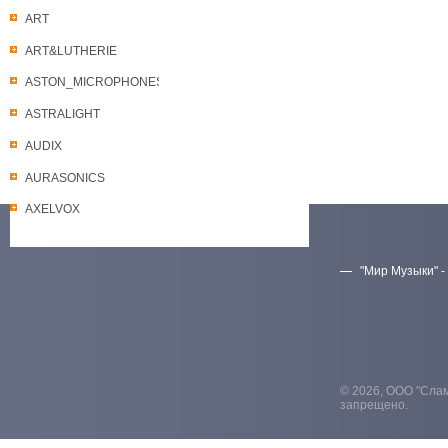
ART
ART&LUTHERIE
ASTON_MICROPHONES
ASTRALIGHT
AUDIX
AURASONICS
AXELVOX
"Мир Музыки" -
Скачать прайс-лист
© 2026, ООО "Слам
запрещено.