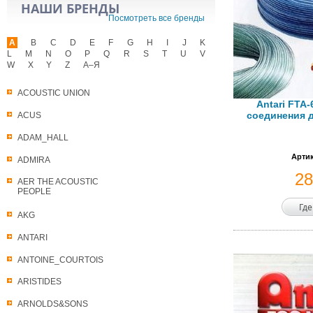
НАШИ БРЕНДЫ
Посмотреть все бренды
A
B
C
D
E
F
G
H
I
J
K
L
M
N
O
P
Q
R
S
T
U
V
W
X
Y
Z
А–Я
ACOUSTIC UNION
Antari FTA-
соединения д
ACUS
ADAM_HALL
Артик
ADMIRA
2
AER THE ACOUSTIC
PEOPLE
Где
AKG
ANTARI
ANTOINE_COURTOIS
ARISTIDES
ARNOLDS&SONS