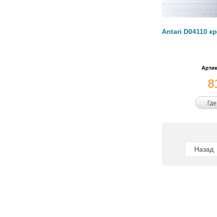
Antari D04110 к
Артик
8
Где
Назад