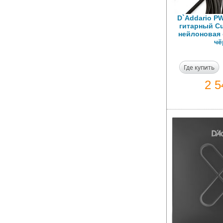
D`Addario P
гитарный Cu
нейлоновая о
ч
Где купить
2 