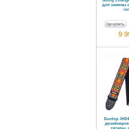
String Chang
для замены с
ги
Где купить
9 
Dunlop JH04
дизайнерск
гитары, 