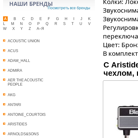
Колки: Лок
НАШИ БРЕНДЫ
Посмотреть все бренды
Звукосним
Звукоснима
A
B
C
D
E
F
G
H
I
J
K
L
M
N
O
P
Q
R
S
T
U
V
Регулировк
W
X
Y
Z
А–Я
переключа
ACOUSTIC UNION
Цвет: Бро
ACUS
В комплек
ADAM_HALL
С Aristid
ADMIRA
чехлом, 
AER THE ACOUSTIC
PEOPLE
AKG
ANTARI
ANTOINE_COURTOIS
ARISTIDES
ARNOLDS&SONS