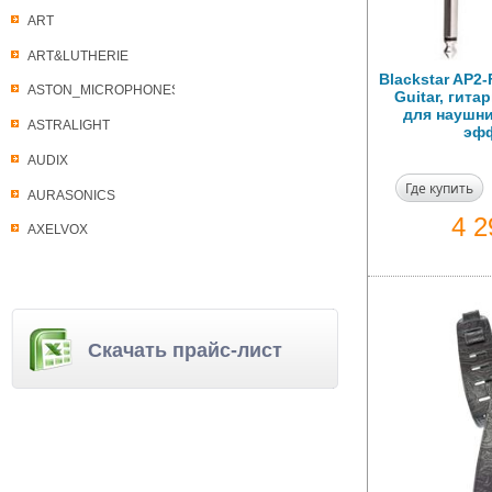
ART
ART&LUTHERIE
Blackstar AP2
ASTON_MICROPHONES
Guitar, гит
для наушни
ASTRALIGHT
эф
AUDIX
Где купить
AURASONICS
4 
AXELVOX
Скачать прайс-лист