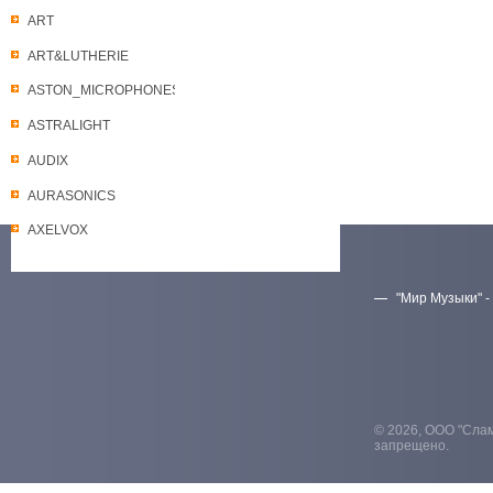
ART
ART&LUTHERIE
ASTON_MICROPHONES
ASTRALIGHT
AUDIX
AURASONICS
AXELVOX
"Мир Музыки" -
Скачать прайс-лист
© 2026, ООО "Слам
запрещено.