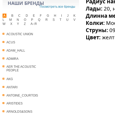
Радиус на
НАШИ БРЕНДЫ
Посмотреть все бренды
Лады:
20, 
Длинна м
A
B
C
D
E
F
G
H
I
J
K
L
M
N
O
P
Q
R
S
T
U
V
Колки:
Moo
W
X
Y
Z
А–Я
Струны:
09
ACOUSTIC UNION
Цвет:
жел
ACUS
ADAM_HALL
ADMIRA
AER THE ACOUSTIC
PEOPLE
AKG
ANTARI
ANTOINE_COURTOIS
ARISTIDES
ARNOLDS&SONS