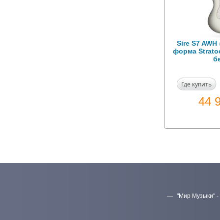
Sire S7 AWH
форма Stratoc
б
Где купить
44 
"Мир Музыки" -