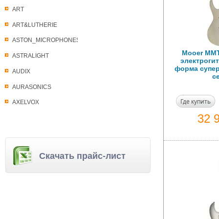
ART
ART&LUTHERIE
ASTON_MICROPHONES
Mooer MMT
ASTRALIGHT
электрогит
форма супер
AUDIX
с
AURASONICS
Где купить
AXELVOX
32 
Скачать прайс-лист