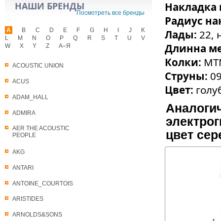
НАШИ БРЕНДЫ
Накладка 
Посмотреть все бренды
Радиус на
A
B
C
D
E
F
G
H
I
J
K
Лады:
22, 
L
M
N
O
P
Q
R
S
T
U
V
Длинна м
W
X
Y
Z
А–Я
Колки:
MT
ACOUSTIC UNION
Струны:
09
ACUS
Цвет:
голу
ADAM_HALL
Аналогич
ADMIRA
электрог
AER THE ACOUSTIC
цвет се
PEOPLE
AKG
ANTARI
ANTOINE_COURTOIS
ARISTIDES
ARNOLDS&SONS