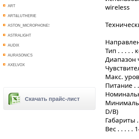
wireless
ART
ART&LUTHERIE
Техническ
ASTON_MICROPHONES
ASTRALIGHT
Направленн
AUDIX
Тип . . . .
AURASONICS
Диапазон ча
AXELVOX
Чувствитель
Макс. урове
Питание . .
Номинально
Скачать прайс-лист
Минимально
D/B)
Габариты . .
Вес . . . . . 