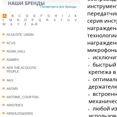
НАШИ БРЕНДЫ
инструмен
Посмотреть все бренды
передатчик
A
B
C
D
E
F
G
H
I
J
K
серия инс
L
M
N
O
P
Q
R
S
T
U
V
W
X
Y
Z
А–Я
награжден
технологии 
ACOUSTIC UNION
награждены
ACUS
микрофоны
ADAM_HALL
исключит
ADMIRA
быстрый 
AER THE ACOUSTIC
крепежа в
PEOPLE
оптималь
AKG
держател
ANTARI
встроенн
ANTOINE_COURTOIS
механиче
ARISTIDES
любой из
ARNOLDS&SONS
использов