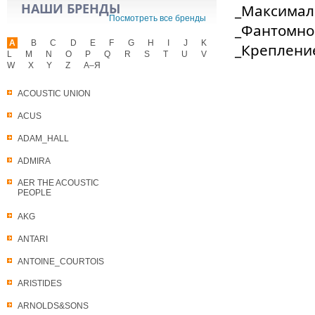
НАШИ БРЕНДЫ
_Максимал
Посмотреть все бренды
_Фантомное
A
B
C
D
E
F
G
H
I
J
K
_Крепление
L
M
N
O
P
Q
R
S
T
U
V
W
X
Y
Z
А–Я
ACOUSTIC UNION
ACUS
ADAM_HALL
ADMIRA
AER THE ACOUSTIC
PEOPLE
AKG
ANTARI
ANTOINE_COURTOIS
ARISTIDES
ARNOLDS&SONS