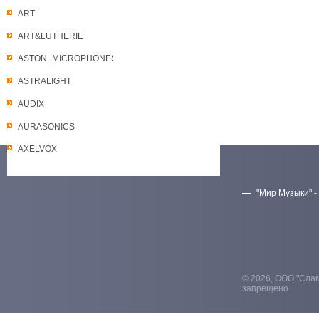
ART
ART&LUTHERIE
ASTON_MICROPHONES
ASTRALIGHT
AUDIX
AURASONICS
AXELVOX
"Мир Музыки" -
Скачать прайс-лист
© 2026, ООО "Слам
запрещено.