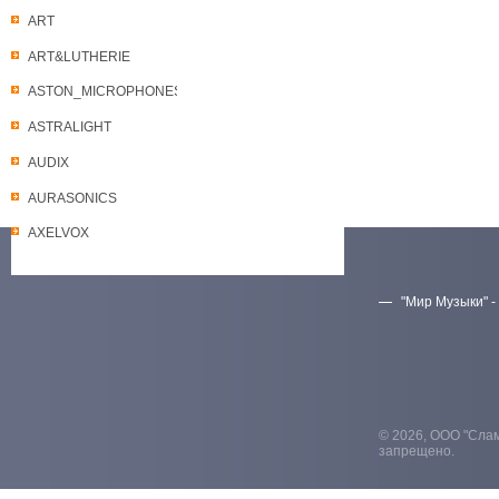
ART
ART&LUTHERIE
ASTON_MICROPHONES
ASTRALIGHT
AUDIX
AURASONICS
AXELVOX
"Мир Музыки" -
Скачать прайс-лист
© 2026, ООО "Слам
запрещено.