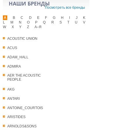
НАШИ БРЕНДЫ
Посмотреть все бренды
A
B
C
D
E
F
G
H
I
J
K
L
M
N
O
P
Q
R
S
T
U
V
W
X
Y
Z
А–Я
ACOUSTIC UNION
ACUS
ADAM_HALL
ADMIRA
AER THE ACOUSTIC
PEOPLE
AKG
ANTARI
ANTOINE_COURTOIS
ARISTIDES
ARNOLDS&SONS