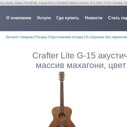
udix, Antari, NordFolk, Clavia Nord, Dexibell, Martin, Admira, B.C.Rich, FGN, Dunlop, W
О компании
Услуги
Где купить
Новости
Стать па
Каталог товаров
/
Гитары
/
Акустические гитары
/
6-струнные без звукосн
Crafter Lite G-15 акусти
массив махагони, цвет