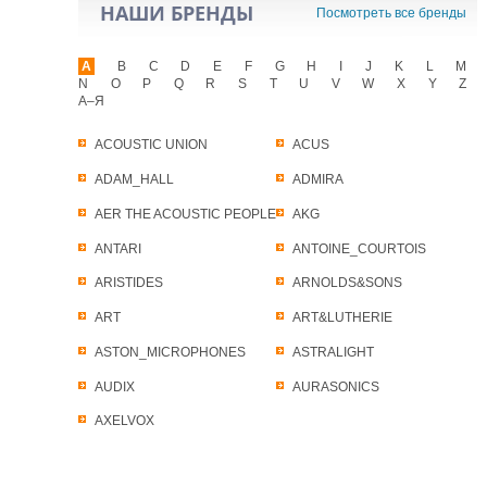
НАШИ БРЕНДЫ
Посмотреть все бренды
A
B
C
D
E
F
G
H
I
J
K
L
M
N
O
P
Q
R
S
T
U
V
W
X
Y
Z
А–Я
ACOUSTIC UNION
ACUS
ADAM_HALL
ADMIRA
AER THE ACOUSTIC PEOPLE
AKG
ANTARI
ANTOINE_COURTOIS
ARISTIDES
ARNOLDS&SONS
ART
ART&LUTHERIE
ASTON_MICROPHONES
ASTRALIGHT
AUDIX
AURASONICS
AXELVOX