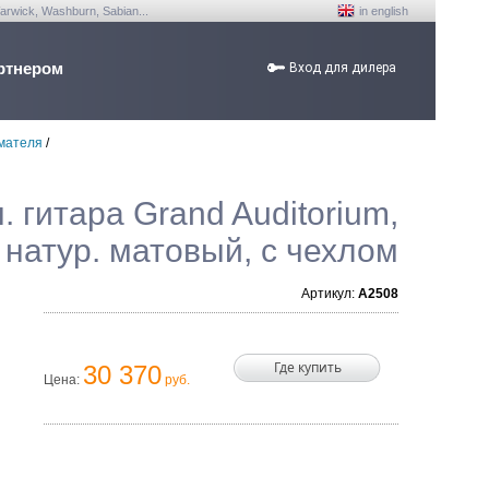
arwick, Washburn, Sabian...
in english
ртнером
Вход для дилера
имателя
/
ч. гитара Grand Auditorium,
 натур. матовый, c чехлом
Артикул:
A2508
Где купить
30 370
Цена:
руб.