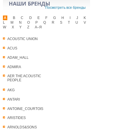
НАШИ БРЕНДЫ
Посмотреть все бренды
A
B
C
D
E
F
G
H
I
J
K
L
M
N
O
P
Q
R
S
T
U
V
W
X
Y
Z
А–Я
ACOUSTIC UNION
ACUS
ADAM_HALL
ADMIRA
AER THE ACOUSTIC
PEOPLE
AKG
ANTARI
ANTOINE_COURTOIS
ARISTIDES
ARNOLDS&SONS