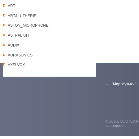
ART
ART&LUTHERIE
ASTON_MICROPHONES
ASTRALIGHT
AUDIX
AURASONICS
AXELVOX
"Мир Музыки" -
Скачать прайс-лист
© 2026, ООО "Слам
запрещено.